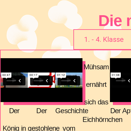
Die 
1. - 4. Klasse
Mühsam
ernährt
sich das
Der
Der
Geschichte
Der Ap
Eichhörnchen
König in
gestohlene
vom