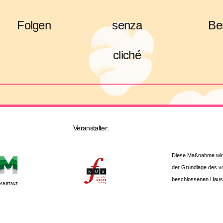
Folgen
senza
Be
cliché
Veranstalter:
Diese Maßnahme wird 
der Grundlage des 
beschlossenen Haush