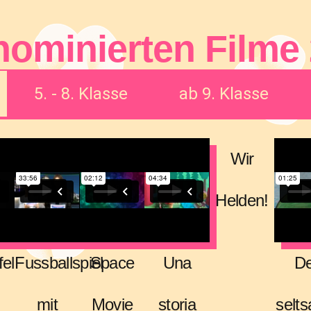
nominierten Filme
5. - 8. Klasse
ab 9. Klasse
Wir
Helden!
fel
Fussballspiel
Space
Una
D
mit
Movie
storia
selt