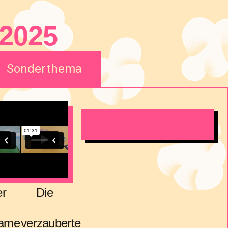
 2025
Sonderthema
zurück zur Startseite
er
Die
same
verzauberte